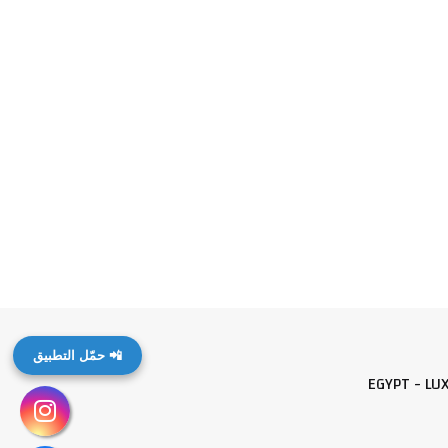
📲 حمّل التطبيق
EGYPT - LU