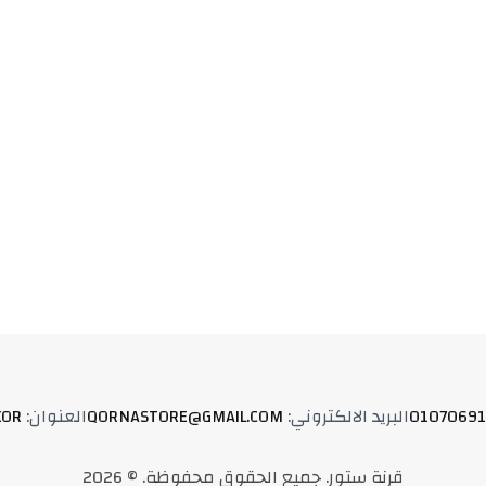
01070691
البريد الالكتروني
:
QORNASTORE@GMAIL.COM
العنوان
:
XOR
قرنة ستور
.
جميع الحقوق محفوظة
. ©
2026