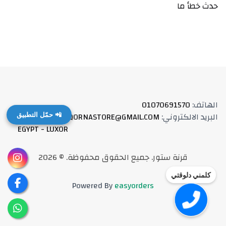
حدث خطأ ما
الهاتف
:
01070691570
البريد الالكتروني
:
QORNASTORE@GMAIL.COM
العنوان
:
📲 حمّل التطبيق
EGYPT - LUXOR
قرنة ستور
.
جميع الحقوق محفوظة
. ©
2026
كلمني دلوقتي
Powered By
easyorders