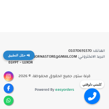
الهاتف
:
01070691570
البريد الالكتروني
:
QORNASTORE@GMAIL.COM
العنوان
:
📲 حمّل التطبيق
EGYPT - LUXOR
قرنة ستور
.
جميع الحقوق محفوظة
. ©
2026
كلمني دلوقتي
Powered By
easyorders