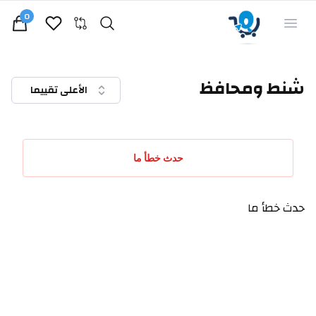
0
Search
Open menu
iew bag
شنط ومحافظ
الأعلى تقييما
حدث خطأ ما
حدث خطأ ما