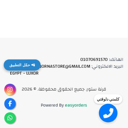
الهاتف
:
01070691570
البريد الالكتروني
:
QORNASTORE@GMAIL.COM
العنوان
:
📲 حمّل التطبيق
EGYPT - LUXOR
قرنة ستور
.
جميع الحقوق محفوظة
. ©
2026
كلمني دلوقتي
Powered By
easyorders