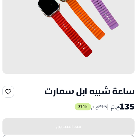
ساعة شبيه ابل سمارت
135
ج.م
215
ج.م
37
%
نفذ المخزون