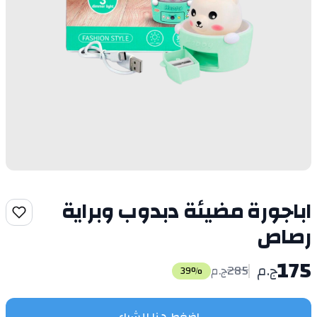
اباجورة مضيئة دبدوب وبراية
رصاص
175
ج.م
285
ج.م
39
%