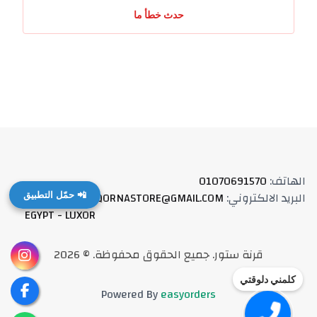
حدث خطأ ما
الهاتف
:
01070691570
البريد الالكتروني
:
QORNASTORE@GMAIL.COM
العنوان
:
📲 حمّل التطبيق
EGYPT - LUXOR
قرنة ستور
.
جميع الحقوق محفوظة
. ©
2026
كلمني دلوقتي
Powered By
easyorders