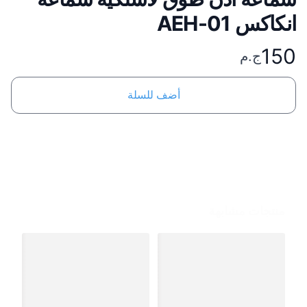
انكاكس AEH-01
150
ج.م
أضف للسلة
منتجات مشابهة