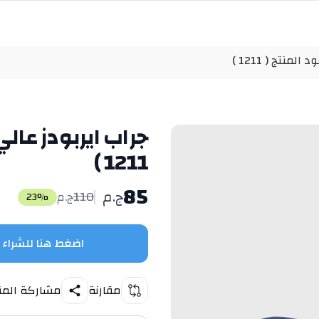
نتج ( 1211 )
جراب ايربودز عال
1211 )
85
ج.م
110
ج.م
23
%
اضغط هنا للشراء
مقارنة
مشاركة المن