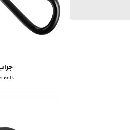
جراب
خامة م