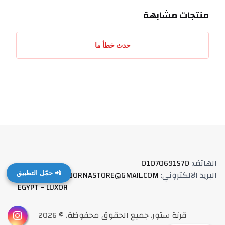
منتجات مشابهة
حدث خطأ ما
الهاتف
:
01070691570
البريد الالكتروني
:
QORNASTORE@GMAIL.COM
العنوان
:
📲 حمّل التطبيق
EGYPT - LUXOR
قرنة ستور
.
جميع الحقوق محفوظة
. ©
2026