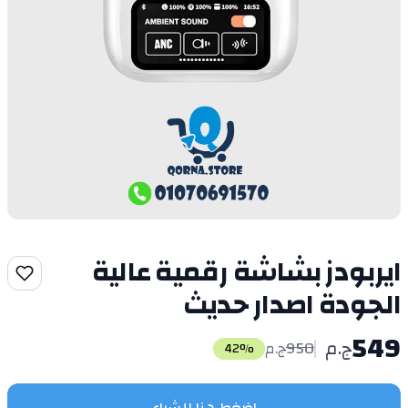
ايربودز بشاشة رقمية عالية
الجودة اصدار حديث
549
ج.م
950
ج.م
42
%