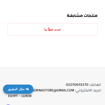
منتجات مشابهة
حدث خطأ ما
الهاتف
:
01070691570
البريد الالكتروني
:
QORNASTORE@GMAIL.COM
العنوان
:
📲 حمّل التطبيق
EGYPT - LUXOR