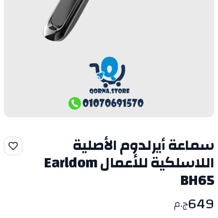
سماعة أيرلدوم الأصلية
اللاسلكية للأعمال Earldom
BH65
649
ج.م