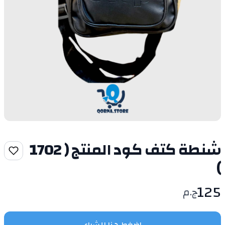
شنطة كتف كود المنتج ( 1702
)
125
ج.م