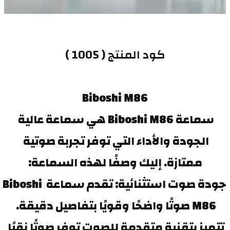
كود المنتج ( 1005 )
Biboshi M86
سماعة Biboshi M86 هي سماعة عالية 
الجودة والأداء التي توفر تجربة صوتية 
ممتازة. إليك وصفًا لهذه السماعة:
جودة صوت استثنائية: تقدم سماعة Biboshi 
M86 صوتًا واضحًا وقويًا بتفاصيل دقيقة. 
تتميز بتقنية متقدمة للصوت توفر صوتًا نقيًا 