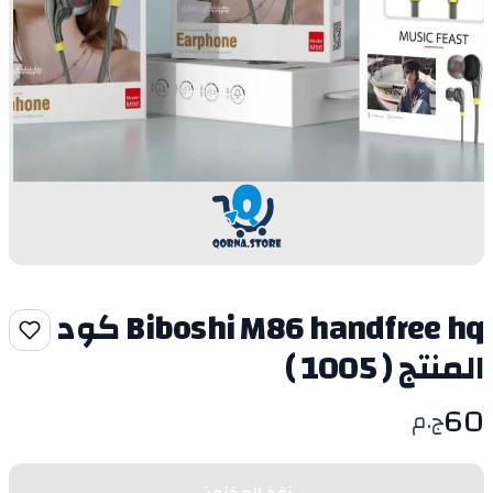
Biboshi M86 handfree hq كود
المنتج ( 1005 )
60
ج.م