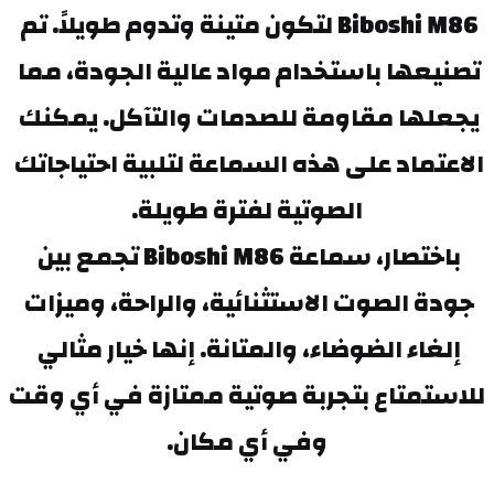
Biboshi M86 لتكون متينة وتدوم طويلاً. تم 
تصنيعها باستخدام مواد عالية الجودة، مما 
يجعلها مقاومة للصدمات والتآكل. يمكنك 
الاعتماد على هذه السماعة لتلبية احتياجاتك 
الصوتية لفترة طويلة.
باختصار، سماعة Biboshi M86 تجمع بين 
جودة الصوت الاستثنائية، والراحة، وميزات 
إلغاء الضوضاء، والمتانة. إنها خيار مثالي 
للاستمتاع بتجربة صوتية ممتازة في أي وقت 
وفي أي مكان.