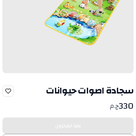
سجادة اصوات حيوانات
330
ج.م
نفذ المخزون