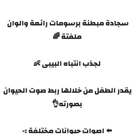
سجادة مبطنة برسومات رائعة والوان 
ملفتة 🌈
لجذب انتباه البيبى 👶
يقدر الطفل من خلالها ربط صوت الحيوان 
بصورته👌
⬅️ اصوات حيوانات مختلفة :-