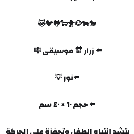
🐎🐄🐶🐥🐑🐸🐦🐱
⬅️ زرار 🔛 موسيقى 🎼 
⬅️نور 💡
⬅️ حجم ٦٠ × ٤٠ سم
بتشد انتباه الطفل وتحفزة على الحركة 