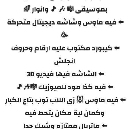
بموسيقى 🎼 🎶 🎵 وانوار 🌈 
⬅️ فيه ماوس وشاشه ديجيتال متحركة 
🥳
⬅️ كيبورد مكتوب عليه ارقام وحروف 
انجلش
⬅️ الشاشه فيها فيديو 3D 
⬅️ فيه كذا مود للميوزيك 🎼🎶🎵
⬅️ فيه ماوس 🐭 زى اللاب توب بتاع الكبار 
وكمان لية مكان يتحط فيه
‌⬅️ ماتريال ممتازه وشيك جدا 