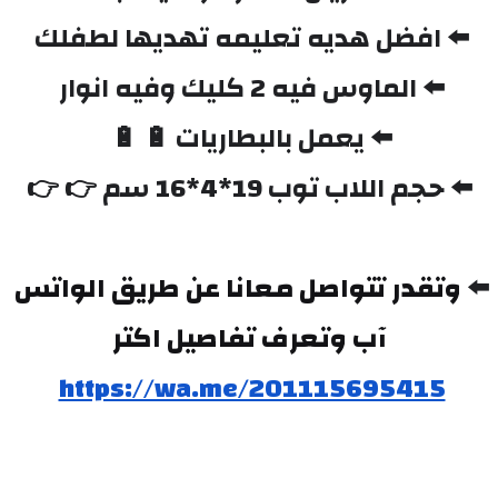
⬅️ افضل هديه تعليمه تهديها لطفلك 
⬅️ الماوس فيه 2 كليك وفيه انوار 
⬅️ يعمل بالبطاريات 🔋 🔋 
⬅️ حجم اللاب توب 19*4*16 سم 👉 👉
⬅️ 
وتقدر تتواصل معانا عن طريق الواتس 
آب وتعرف تفاصيل اكتر
https://wa.me/201115695415