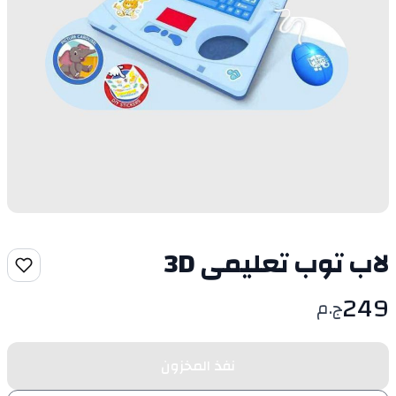
لاب توب تعليمى 3D
249
ج.م
نفذ المخزون