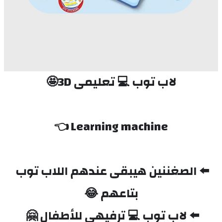
لاب توب 💻 تعليمى 3D🤩
Learning machine 👈
⬅️ الصغننين هيبقى عندهم اللاب توب 
بتاعهم 😂
⬅️ لاب توب 💻 ترفيهى للأطفال 🤗 