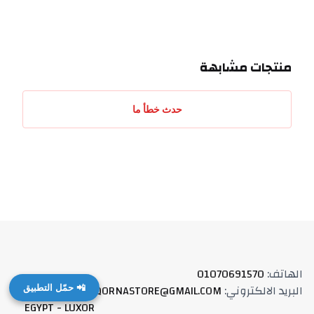
منتجات مشابهة
حدث خطأ ما
الهاتف
:
01070691570
البريد الالكتروني
:
QORNASTORE@GMAIL.COM
العنوان
:
📲 حمّل التطبيق
EGYPT - LUXOR