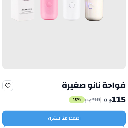
فواحة نانو صغيرة
115
ج.م
210
ج.م
45
%
اضغط هنا للشراء