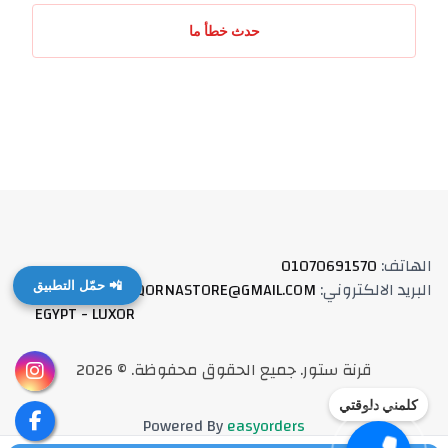
حدث خطأ ما
الهاتف
:
01070691570
البريد الالكتروني
:
QORNASTORE@GMAIL.COM
العنوان
:
📲 حمّل التطبيق
EGYPT - LUXOR
قرنة ستور
.
جميع الحقوق محفوظة
. ©
2026
كلمني دلوقتي
Powered By
easyorders