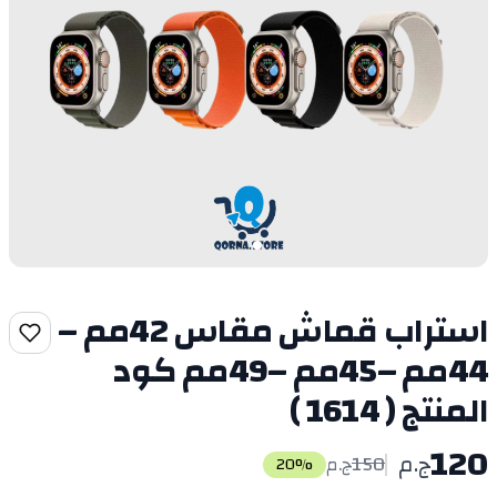
استراب قماش مقاس 42مم –
44مم –45مم –49مم كود
المنتج ( 1614 )
120
ج.م
150
ج.م
20
%