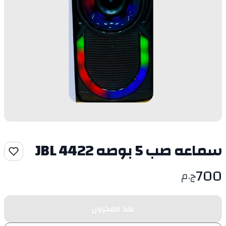
سماعه صب 5 بوصه JBL 4422
700
ج.م
نفذ المخزون