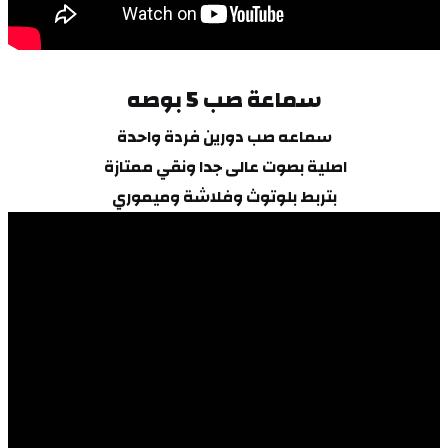
سماعة صب 5 بوصه
سماعه صب دورين فردة واحدة
اصلية بصوت عالى جدا ونقي ممتازة 
بتربط بلوتوث وفلاشة وميموري