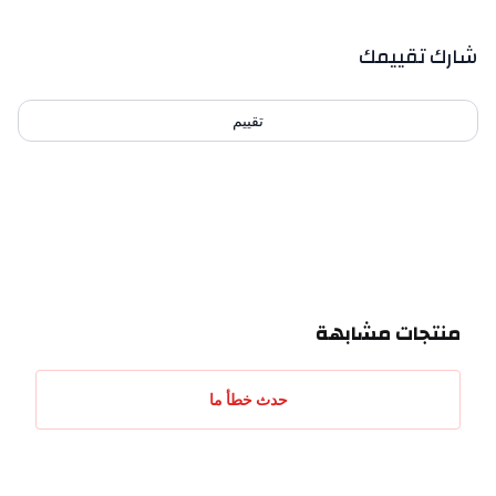
out of 5 stars
0
بيانات التقييمات
شارك تقييمك
تقييم
احدث التقييمات
منتجات مشابهة
حدث خطأ ما