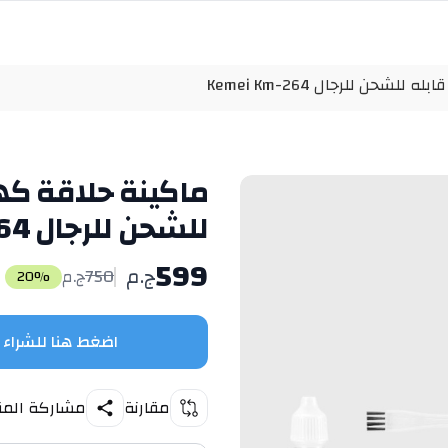
لشحن للرجال Kemei Km-264
ماكينة حلاقة كهرب
للشحن للرجال Kemei Km-264
599
ج.م
750
ج.م
20
%
اضغط هنا للشراء
مقارنة
مشاركة المن