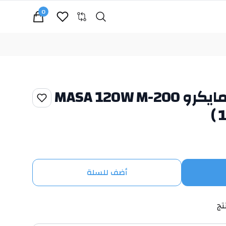
0
Search
cart, view bag
كابل رجال اعمال مايكرو MASA 120W M-200
أضف للسلة
تج