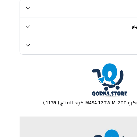
اع
ج ( 1138 ) 