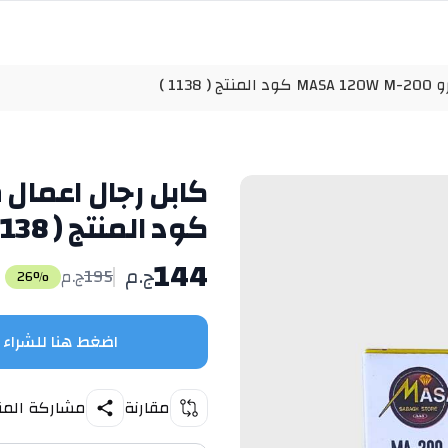
113 )
كود المنتج ( 1138 )
144
ج.م
195
ج.م
26
%
اضغط هنا للشراء
مقارنة
مشاركة المن