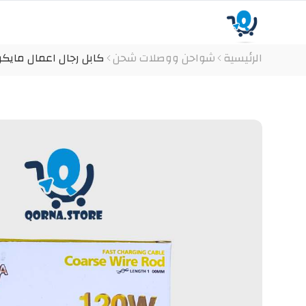
الرئيسية
شواحن ووصلات شحن
كابل رجال اعمال مايكرو MASA 120W M-200 كود المنتج ( 8