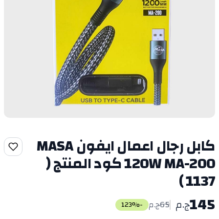
كابل رجال اعمال ايفون MASA
120W MA-200 كود المنتج (
1137 )
145
ج.م
65
ج.م
%
-123