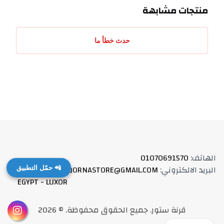
منتجات مشابهة
حدث خطأ ما
الهاتف
:
01070691570
البريد الالكتروني
:
QORNASTORE@GMAIL.COM
العنوان
:
📲 حمّل التطبيق
EGYPT - LUXOR
قرنة ستور
.
جميع الحقوق محفوظة
. ©
2026