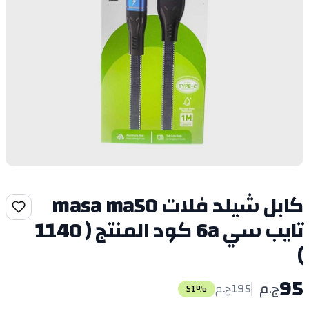
كابل شيلد فلات masa ma50
تايب سي 6a كود المنتج ( 1140
)
95
ج.م
195
ج.م
51
%