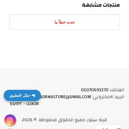
منتجات مشابهة
حدث خطأ ما
الهاتف
:
01070691570
البريد الالكتروني
:
QORNASTORE@GMAIL.COM
العنوان
:
📲 حمّل التطبيق
EGYPT - LUXOR
قرنة ستور
.
جميع الحقوق محفوظة
. ©
2026