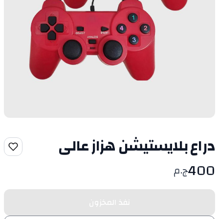
دراع بلايستيشن هزاز عالى
400
ج.م
نفذ المخزون