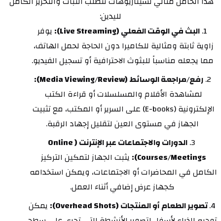
هذا الحامل مثالي لسيناريوهات تتطلب الثبات والتحرير الكامل 
لليدين:
البث في الوقت الفعلي (Live Streaming):
 يوفر 
زاوية ثابتة ومثالية للكاميرا دون الحاجة لحمل الهاتف، 
مما يجعله مناسباً للبثوث الاحترافية أو تسجيل الفيديو.
رفع/مراجعة الوسائط (Media Viewing/Review):
لمشاهدة الأفلام والمسلسلات أو قراءة الكتب 
الإلكترونية (E-books) على السرير أو المكتب، مع تثبيت 
الجهاز في مستوى العين لتقليل إجهاد الرقبة.
الدورات والاجتماعات عبر الإنترنت (Online 
Courses/Meetings):
 يثبت الجهاز لتمكين التركيز 
الكامل في المحاضرات أو الاجتماعات، ويمكن استخدامه 
كجهاز عرض إضافي أثناء العمل.
تصوير الطعام أو المنتجات (Overhead Shots):
 يمكن 
توجيه الذراع لأسفل لتصوير الأنشطة التي تجري على سطح 