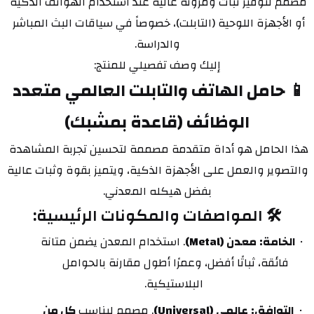
مصمم لتوفير ثبات ومرونة عالية عند استخدام الهواتف الذكية 
أو الأجهزة اللوحية (التابلت)، خصوصاً في سياقات البث المباشر 
والدراسة.
إليك وصف تفصيلي للمنتج:
📱 حامل الهاتف والتابلت العالمي متعدد 
الوظائف (قاعدة بمشبك)
هذا الحامل هو أداة متقدمة مصممة لتحسين تجربة المشاهدة 
والتصوير والعمل على الأجهزة الذكية، ويتميز بقوة وثبات عالية 
بفضل هيكله المعدني.
🛠️ المواصفات والمكونات الرئيسية:
الخامة:
معدن (Metal)
. استخدام المعدن يضمن متانة 
فائقة، ثباتًا أفضل، وعمرًا أطول مقارنة بالحوامل 
البلاستيكية.
التوافق:
عالمي (Universal)
. مصمم ليناسب 
كل من 