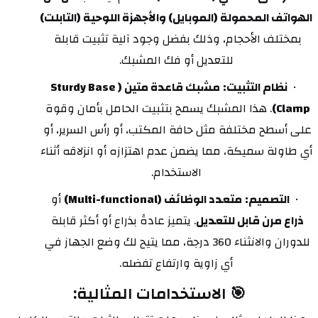
الهواتف المحمولة (الموبايل) والأجهزة اللوحية (التابلت)
بمختلف الأحجام، وذلك بفضل وجود آلية تثبيت قابلة 
للتعديل أو فك المشبك.
نظام التثبيت:
مشبك قاعدة متين (Sturdy Base 
Clamp)
. هذا المشبك يسمح بتثبيت الحامل بأمان وقوة 
على أسطح مختلفة مثل حافة المكتب، أو رأس السرير، أو 
أي طاولة سميكة، مما يضمن عدم اهتزازه أو انزلاقه أثناء 
الاستخدام.
التصميم:
متعدد الوظائف (Multi-functional)
 أو 
ذراع مرن قابل للتعديل
. يتميز عادةً بذراع أو أكثر قابلة 
للدوران والانثناء 360 درجة، مما يتيح لك وضع الجهاز في 
أي زاوية وارتفاع تفضله.
🎯 الاستخدامات المثالية: