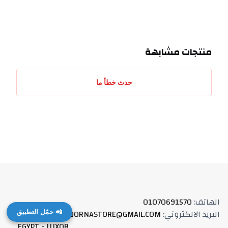
منتجات مشابهة
حدث خطأ ما
الهاتف
:
01070691570
البريد الالكتروني
:
QORNASTORE@GMAIL.COM
العنوان
:
📲 حمّل التطبيق
EGYPT - LUXOR