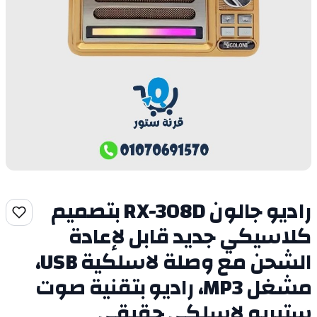
راديو جالون RX-308D بتصميم
كلاسيكي جديد قابل لإعادة
الشحن مع وصلة لاسلكية USB،
مشغل MP3، راديو بتقنية صوت
ستيريو لاسلكي حقيقي