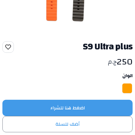
S9 Ultra plus
250
ج.م
الوان
اختر لون
برتقالي
اضغط هنا للشراء
أضف للسلة