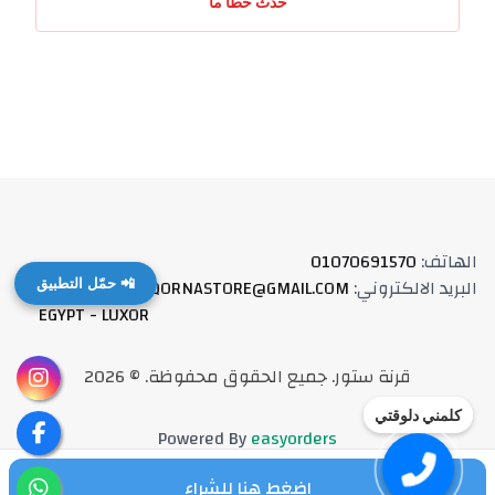
حدث خطأ ما
الهاتف
:
01070691570
البريد الالكتروني
:
QORNASTORE@GMAIL.COM
العنوان
:
📲 حمّل التطبيق
EGYPT - LUXOR
قرنة ستور
.
جميع الحقوق محفوظة
. ©
2026
كلمني دلوقتي
Powered By
easyorders
اضغط هنا للشراء