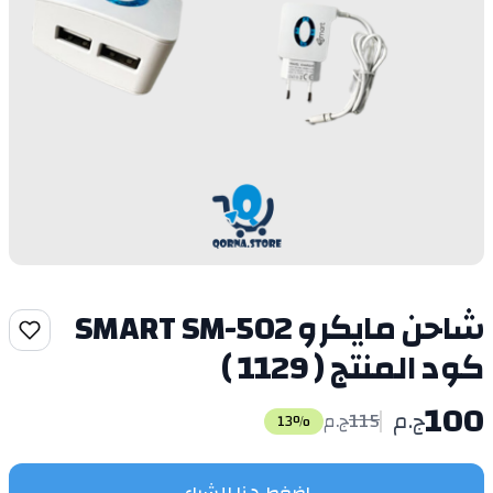
شاحن مايكرو SMART SM-502
كود المنتج ( 1129 )
100
ج.م
115
ج.م
13
%