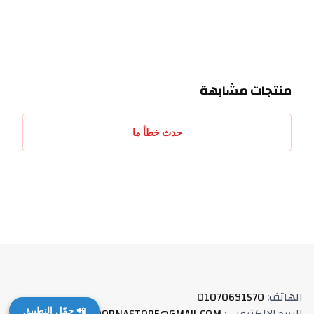
منتجات مشابهة
حدث خطأ ما
الهاتف
:
01070691570
📲 حمّل التطبيق