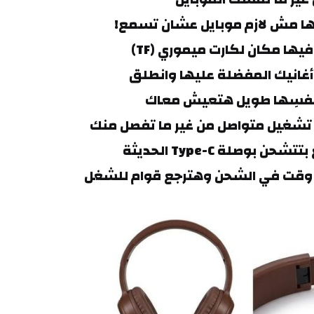
ا مش لازم موبايل عشان تسمع!
نفسِها طويل هتعيش معاك
 بوصلة Type-C الحديثة