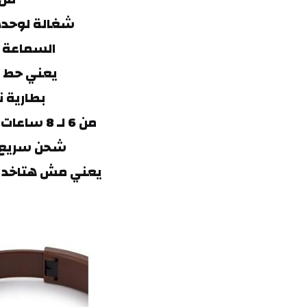
شغالة لوحده
 السماعة فيها مكان لكارت ميموري (TF)
 يعني حط أغانيك المفضلة عليها وانطلق
بطارية 
 من 6 لـ 8 ساعات تشغيل متواصل من غير ما تفصل منك
شحن سريع بتتشحن
 يعني مش هتاخد وقت في الشحن وهترجع قوام للشغل