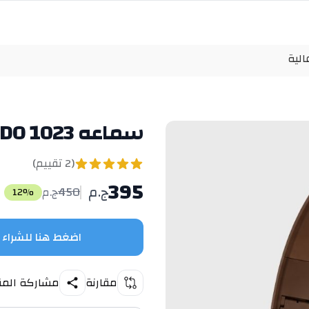
سماعه SODO 1023 جودة عالية
(
2
تقييم
)
395
ج.م
450
ج.م
12
%
اضغط هنا للشراء
مقارنة
مشاركة المن