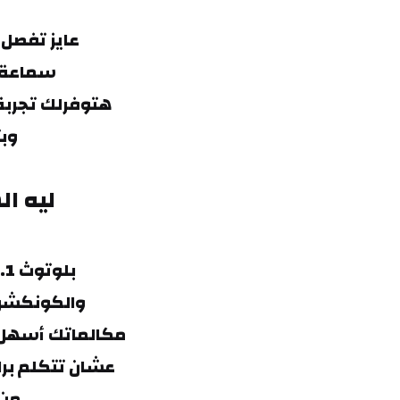
عايز تفصل 
 سماعة الرأس اللاسلكية SD-1023 
هتوفرلك تجربة
 وبتصميم مريح وشيك جداً
ليه ا
بلوتوث 5.1 هتوصلها بموبايلك في ثانية
 والكونكشن هيفضل ثابت من غير أي تقطيع
مكالماتك أسهل 
 عشان تتكلم براحتك وتنجز مكالماتك "Hand-free" 
من 