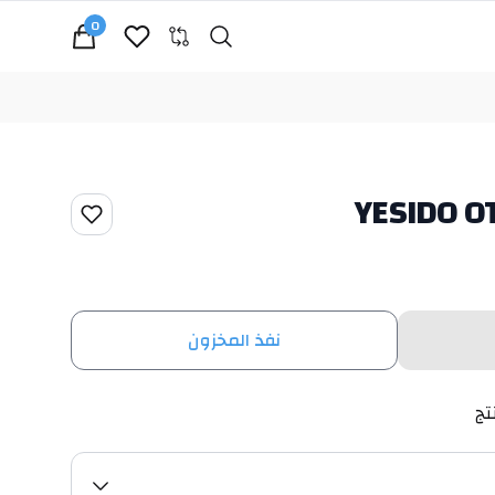
0
Search
cart, view bag
نفذ المخزون
تج