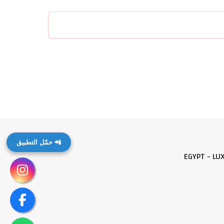
📲 حمّل التطبيق
EGYPT - LU