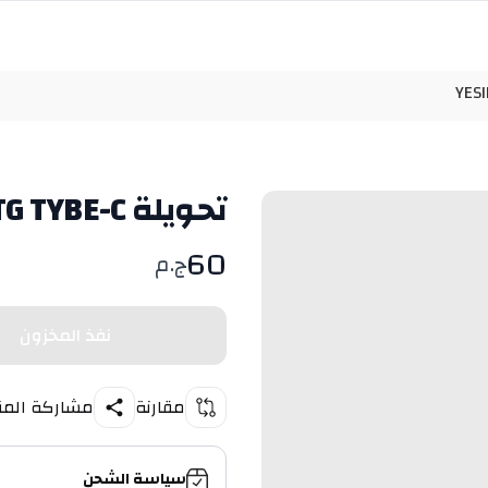
تحويلة YESIDO OTG TYBE-C
60
ج.م
نفذ المخزون
مقارنة
مشاركة المن
سياسة الشحن