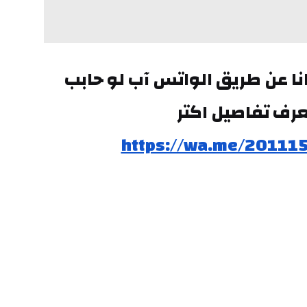
تقدر تتواصل معانا عن طريق الواتس آب لو حابب 
رف تفاصيل اكتر
https://wa.me/20111