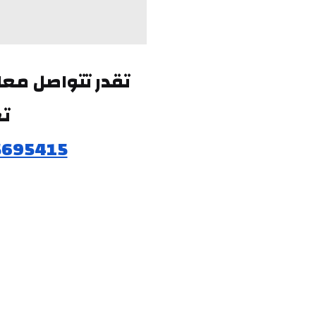
تع
5695415