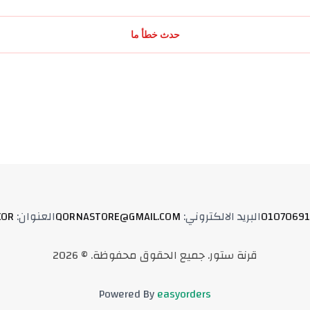
حدث خطأ ما
01070691
البريد الالكتروني
:
QORNASTORE@GMAIL.COM
العنوان
:
XOR
قرنة ستور
.
جميع الحقوق محفوظة
. ©
2026
Powered By
easyorders