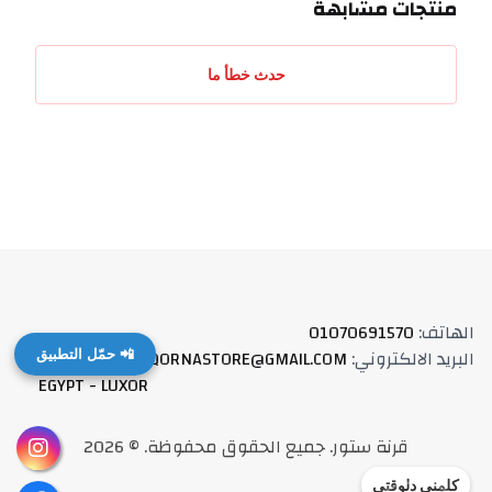
منتجات مشابهة
حدث خطأ ما
الهاتف
:
01070691570
البريد الالكتروني
:
QORNASTORE@GMAIL.COM
العنوان
:
📲 حمّل التطبيق
EGYPT - LUXOR
قرنة ستور
.
جميع الحقوق محفوظة
. ©
2026
كلمني دلوقتي