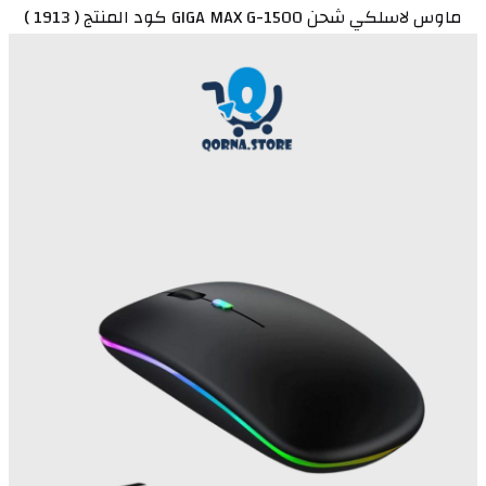
ماوس لاسلكي شحن GIGA MAX G-1500 كود المنتج ( 1913 )