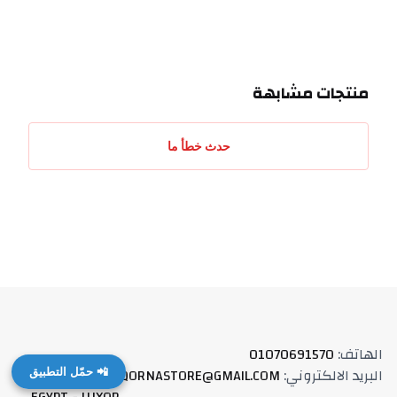
منتجات مشابهة
حدث خطأ ما
الهاتف
:
01070691570
البريد الالكتروني
:
QORNASTORE@GMAIL.COM
العنوان
:
📲 حمّل التطبيق