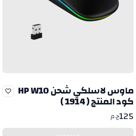
ماوس لاسلكي شحن HP W10
كود المنتج ( 1914 )
125
ج.م