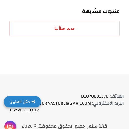
منتجات مشابهة
حدث خطأ ما
الهاتف
:
01070691570
البريد الالكتروني
:
QORNASTORE@GMAIL.COM
العنوان
:
📲 حمّل التطبيق
EGYPT - LUXOR
قرنة ستور
.
جميع الحقوق محفوظة
. ©
2026