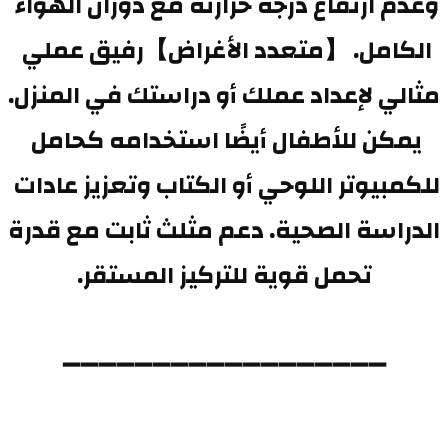
وعدم ارتفاع درجة حرارته مع دوران الهواء 
الكامل. 【متعدد الأغراض】رفيق عملي 
مثالي لإعداد عملك أو دراستك في المنزل. 
يمكن للأطفال أيضًا استخدامه كحامل 
للكمبيوتر اللوحي أو الكتاب وتعزيز عادات 
الدراسة الصحية. دعم مثلث ثابت مع قدرة 
تحمل قوية للتركيز المستقر.
➖➖➖➖➖➖➖➖➖➖➖➖➖➖➖➖➖➖