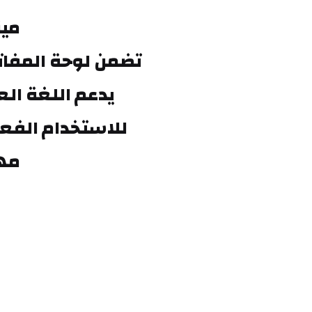
ميز
مه
احدث التقييمات