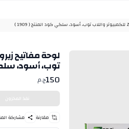
توب، أسود، سلكي كو
150
ج.م
نفذ المخزون
مقارنة
مشاركة المن