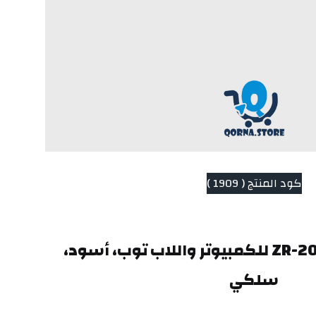
كود المنتج ( 1909 )
لوحة مفاتيح زيرو ZR-200 للكمبيوتر واللاب توب، أسود، 
سلكي