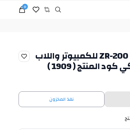
0
Search
cart, view bag
لوحة مفاتيح زيرو ZR-200 للكمبيوتر واللاب
د المنتج ( 1909 )
نفذ المخزون
تج