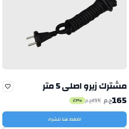
مشترك زيرو اصلى 5 متر
165
ج.م
215
ج.م
23
%
اضغط هنا للشراء