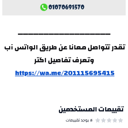
➖➖➖➖➖➖➖➖➖➖➖➖➖➖➖➖➖➖
تقدر تتواصل معانا عن طريق الواتس آب 
وتعرف تفاصيل اكتر
https://wa.me/201115695415
تقييمات المستخدمين
لا يوجد تقييمات
out of 5 stars
0