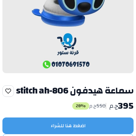
سماعة هيدفون stitch ah-806
395
ج.م
550
ج.م
28
%
اضغط هنا للشراء