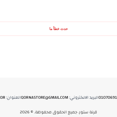
حدث خطأ ما
01070691
البريد الالكتروني
:
QORNASTORE@GMAIL.COM
العنوان
:
XOR
قرنة ستور
.
جميع الحقوق محفوظة
. ©
2026