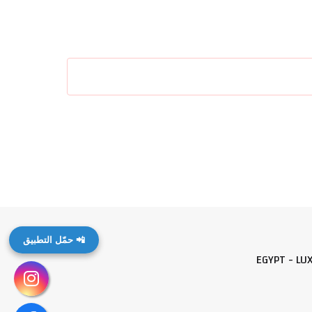
📲 حمّل التطبيق
EGYPT - LU