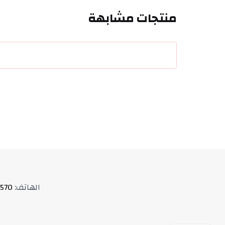
منتجات مشابهة
الهاتف
:
570