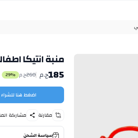
ي
منبة انتيكا اطف
185
ج.م
260
ج.م
29
%
اضغط هنا للشراء
مقارنة
مشاركة المن
سياسة الشحن