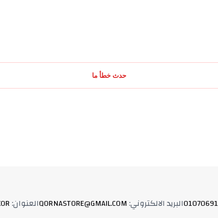
حدث خطأ ما
01070691
البريد الالكتروني
:
QORNASTORE@GMAIL.COM
العنوان
:
XOR