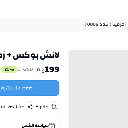
مية ( كود 0008 )
لانش بوكس + زمزمية
199
ج.م
250
ج.م
20
%
اضغط هنا للشراء
مقارنة
مشاركة المن
سياسة الشحن