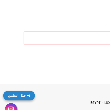
📲 حمّل التطبيق
EGYPT - LU