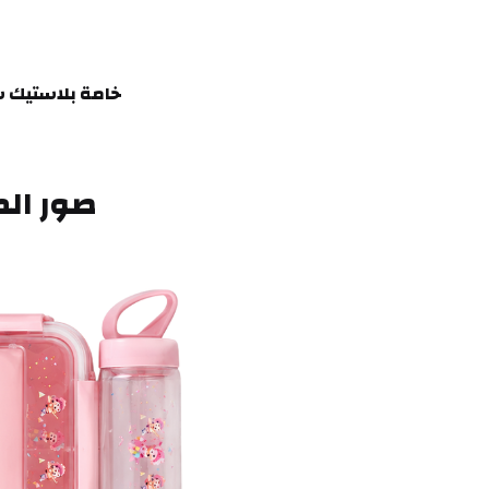
خامة بلاستيك شف
صور الم