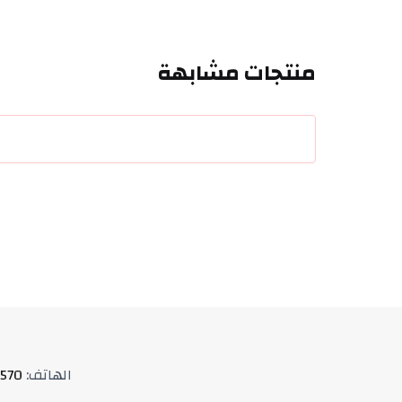
منتجات مشابهة
الهاتف
:
570