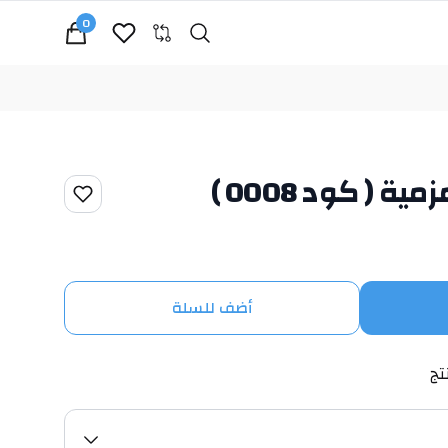
0
Search
cart, view bag
 ( كود 0008 )
أضف للسلة
تج