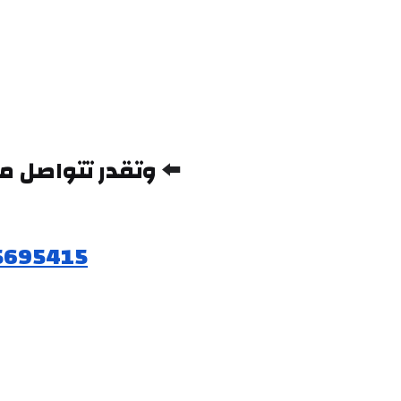
⬅️ 
5695415