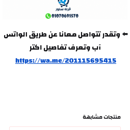
⬅️ 
وتقدر تتواصل معانا عن طريق الواتس 
آب وتعرف تفاصيل اكتر
https://wa.me/201115695415
منتجات مشابهة