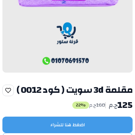
مقلمة 3d سويت ( كود 0012 )
125
ج.م
160
ج.م
22
%
اضغط هنا للشراء