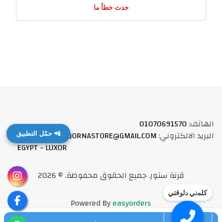
حدث خطأ ما
الهاتف
:
01070691570
البريد الالكتروني
:
QORNASTORE@GMAIL.COM
العنوان
:
📲 حمّل التطبيق
EGYPT - LUXOR
قرنة ستور
.
جميع الحقوق محفوظة
. ©
2026
كلمني دلوقتي
Powered By
easyorders