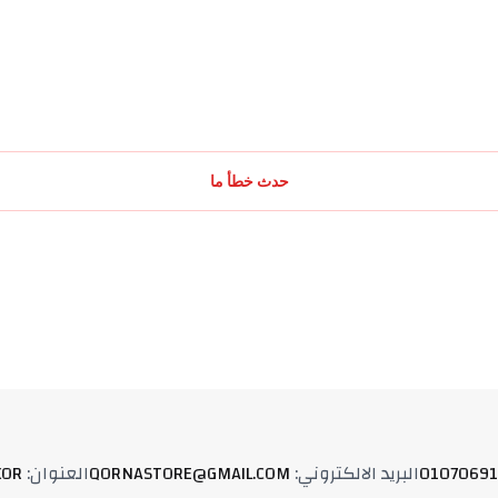
حدث خطأ ما
01070691
البريد الالكتروني
:
QORNASTORE@GMAIL.COM
العنوان
:
XOR