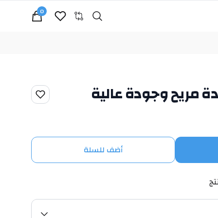
0
Search
cart, view bag
 مريح وجودة عالية
أضف للسلة
تج