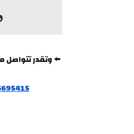
⬅️ 
5695415