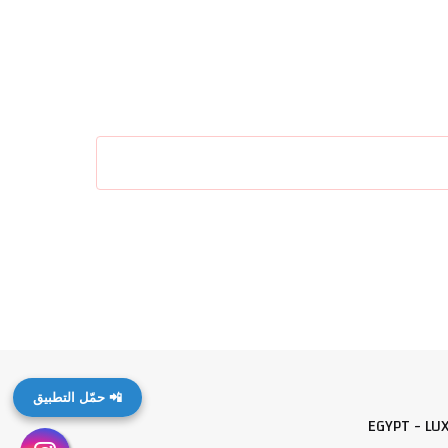
📲 حمّل التطبيق
EGYPT - LU