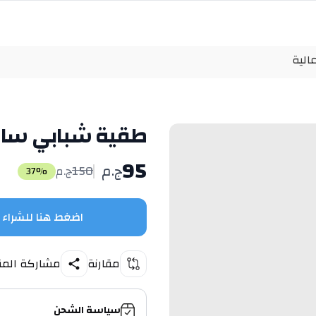
الية
طقية شبابي سادة
95
ج.م
150
ج.م
37
%
اضغط هنا للشراء
مقارنة
مشاركة المن
سياسة الشحن