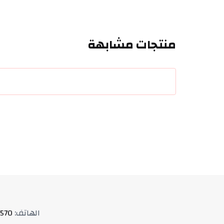
منتجات مشابهة
الهاتف
:
570