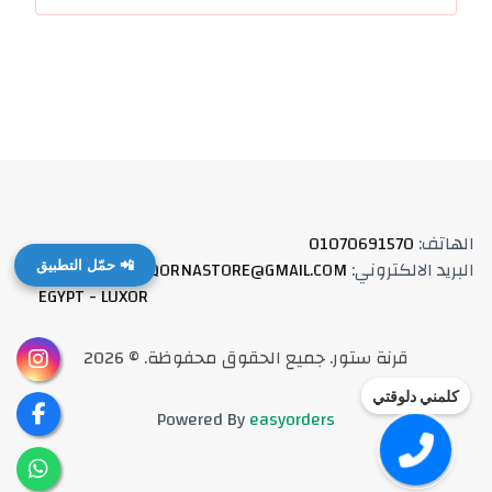
الهاتف
:
01070691570
البريد الالكتروني
:
QORNASTORE@GMAIL.COM
العنوان
:
📲 حمّل التطبيق
EGYPT - LUXOR
قرنة ستور
.
جميع الحقوق محفوظة
. ©
2026
كلمني دلوقتي
Powered By
easyorders