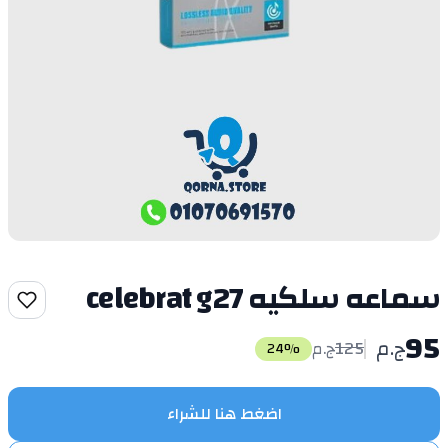
سماعه سلكيه celebrat g27
95
ج.م
125
ج.م
24
%
اضغط هنا للشراء