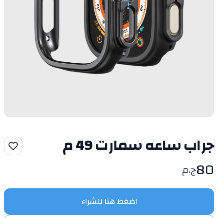
جراب ساعه سمارت 49 م
80
ج.م
اضغط هنا للشراء