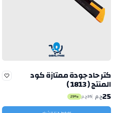
كتر حاد جودة ممتازة كود
المنتج ( 1813 )
25
ج.م
35
ج.م
29
%