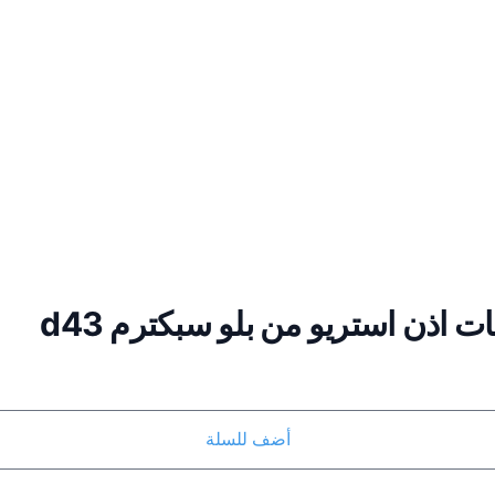
 اذن استريو من بلو سبكترم d43
أضف للسلة