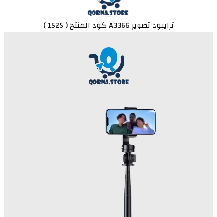
ترايبود تصوير A3366 كود المنتج ( 1525 )