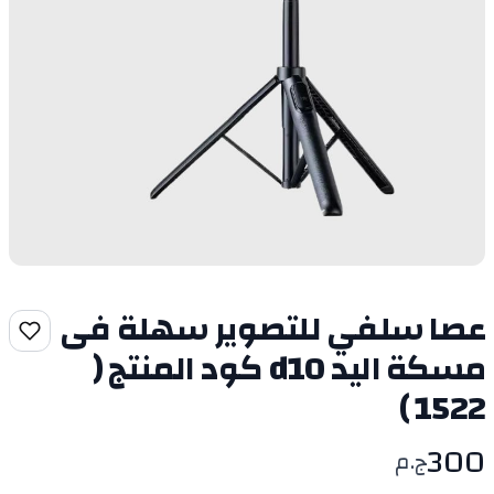
عصا سلفي للتصوير سهلة فى
مسكة اليد d10 كود المنتج (
1522 )
300
ج.م