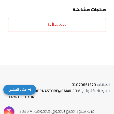
منتجات مشابهة
حدث خطأ ما
الهاتف
:
01070691570
البريد الالكتروني
:
QORNASTORE@GMAIL.COM
العنوان
:
📲 حمّل التطبيق
EGYPT - LUXOR
قرنة ستور
.
جميع الحقوق محفوظة
. ©
2026