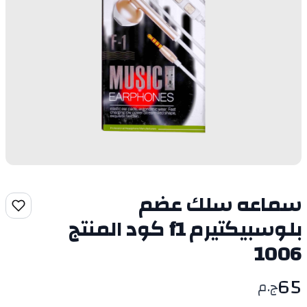
سماعه سلك عضم
بلوسبيكتيرم f1 كود المنتج
1006
65
ج.م