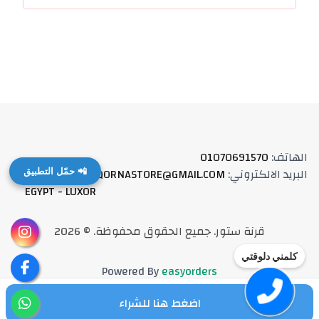
الهاتف
:
01070691570
البريد الالكتروني
:
QORNASTORE@GMAIL.COM
العنوان
:
📲 حمّل التطبيق
EGYPT - LUXOR
قرنة ستور
.
جميع الحقوق محفوظة
. ©
2026
كلمني دلوقتي
Powered By
easyorders
اضغط هنا للشراء