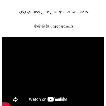
خامة بلاستك….كواليتى عالي جدااااا🤝🤝🤝 
مستوووورده 👍👍👍👍 