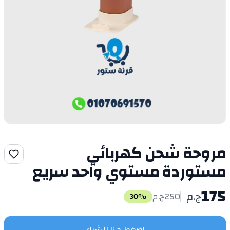
مروحة شحن كهربائي
مستوردة مستوي واحد سريع
175
ج.م
250
ج.م
30
%