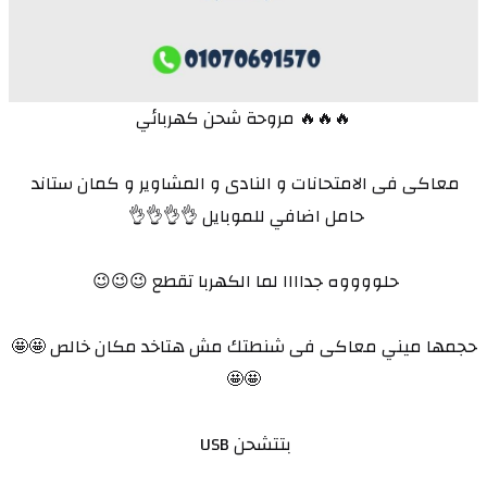
🔥🔥🔥 مروحة شحن كهربائي
معاكى فى الامتحانات و النادى و المشاوير و كمان ستاند 
حامل اضافي للموبايل 👌👌👌👌 
حلووووه جداااا لما الكهربا تقطع 😉😉😉 
حجمها ميني معاكى فى شنطتك مش هتاخد مكان خالص 🤩🤩
🤩🤩
بتتشحن USB 