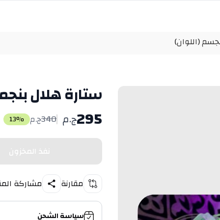
سم (اللوان)
ستارة هلال بنجم
295
ج.م
340
ج.م
13
%
نفذ المخزون
مقارنة
مشاركة المن
سياسة الشحن