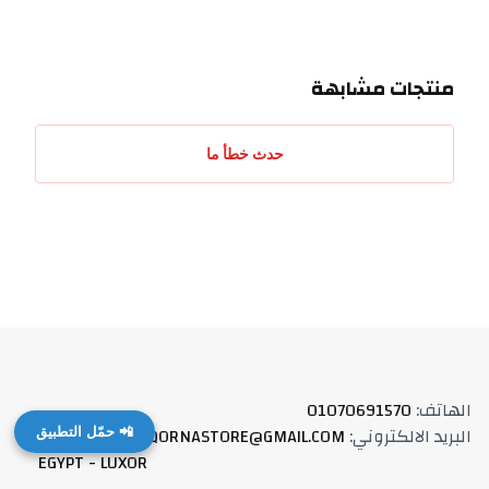
منتجات مشابهة
حدث خطأ ما
الهاتف
:
01070691570
البريد الالكتروني
:
QORNASTORE@GMAIL.COM
العنوان
:
📲 حمّل التطبيق
EGYPT - LUXOR