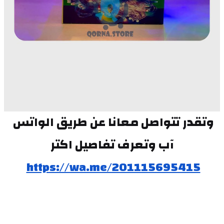
وتقدر تتواصل معانا عن طريق الواتس 
آب وتعرف تفاصيل اكتر
https://wa.me/201115695415