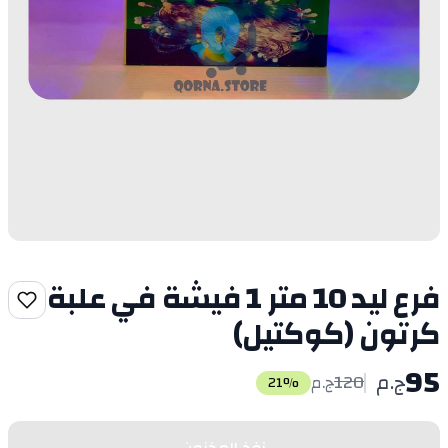
فرع ليد 10 متر 1 فيشة في علبة
كرتون (كوكتيل)
95
ج.م
120
ج.م
21
%