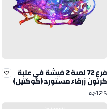
فرع 72 لمبة 2 فيشة في علبة
كرتون زرقاء مستورد (كوكتيل)
125
ج.م