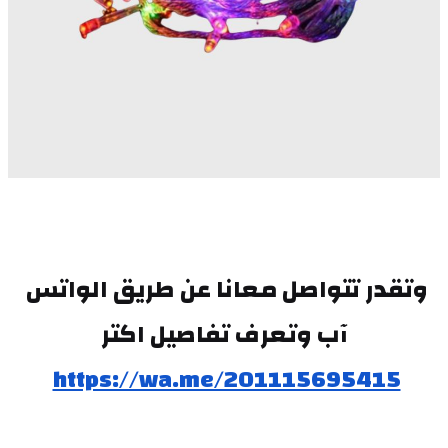
وتقدر تتواصل معانا عن طريق الواتس 
آب وتعرف تفاصيل اكتر
https://wa.me/201115695415