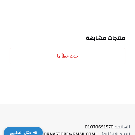
منتجات مشابهة
حدث خطأ ما
الهاتف
:
01070691570
البريد الالكتروني
:
QORNASTORE@GMAIL.COM
العنوان
:
📲 حمّل التطبيق